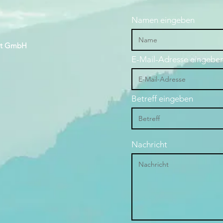
Namen eingeben
rt GmbH
E-Mail-Adresse eingebe
Betreff eingeben
Nachricht