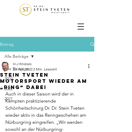
Beitrag
Alle Beiträge
H-J Knieses
Alle Beiträge
23. Apr. 2022
2 Min. Lesezeit
Stein Tveten
2023
Motorsport wieder am
„Ring“ dabei
2022
Auch in dieser Saison wird der in 
2021
Kempten praktizierende 
Schönheitschirurg Dr. Dr. Stein Tveten 
wieder aktiv in das Renngeschehen am 
Nürburgring eingreifen. „Wir werden 
sowohl an der Nürburgring-